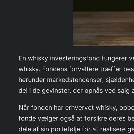
En whisky investeringsfond fungerer ve
whisky. Fondens forvaltere træffer besl
herunder markedstendenser, sjældenhed,
del i de gevinster, der opnås ved salg 
Når fonden har erhvervet whisky, opbev
fonde vælger også at forsikre deres b
dele af sin portefølje for at realisere g