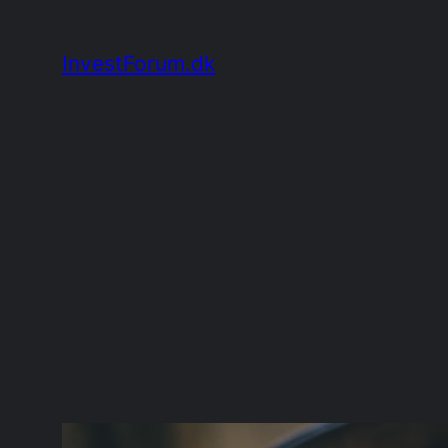
Spring
til
InvestForum.dk
indhold