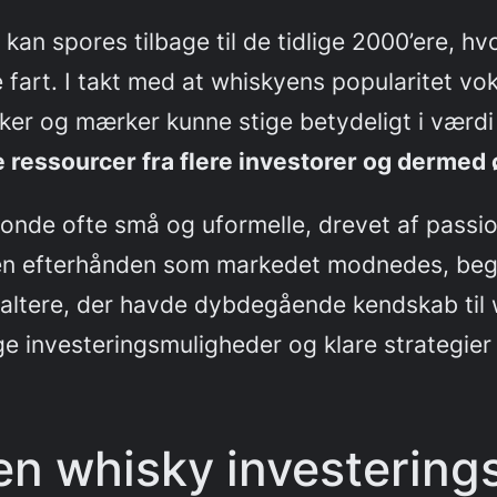
kan spores tilbage til de tidlige 2000’ere, h
fart. I takt med at whiskyens popularitet vo
asker og mærker kunne stige betydeligt i værdi 
e ressourcer fra flere investorer og dermed
fonde ofte små og uformelle, drevet af passi
en efterhånden som markedet modnedes, beg
valtere, der havde dybdegående kendskab til 
 investeringsmuligheder og klare strategier f
en whisky investering