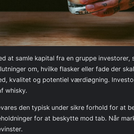
d at samle kapital fra en gruppe investorer, 
utninger om, hvilke flasker eller fade der sk
 kvalitet og potentiel værdiøgning. Investor
af whisky.
ares den typisk under sikre forhold for at b
eholdninger for at beskytte mod tab. Når mar
evinster.