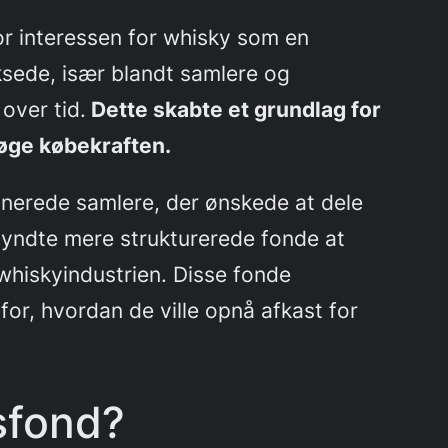
vor interessen for whisky som en
ksede, især blandt samlere og
over tid.
Dette skabte et grundlag for
 øge købekraften.
onerede samlere, der ønskede at dele
yndte mere strukturerede fonde at
whiskyindustrien. Disse fonde
or, hvordan de ville opnå afkast for
sfond?