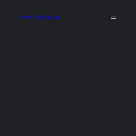
Spring
til
InvestForum.dk
indhold