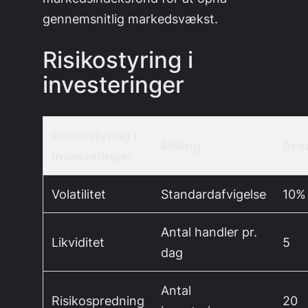
gennemsnitlig markedsvækst.
Risikostyring i
investeringer
Risikostyring i
Måling
Resu
investeringer
Volatilitet
Standardafvigelse
10%
Antal handler pr.
Likviditet
5
dag
Antal
Risikospredning
20