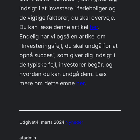
indsigt i at investere i ferieboliger og
de vigtige faktorer, du skal overveje.
Du kan læse denne artikel
her
.
Endelig har vi også en artikel om
“Investeringsfejl, du skal undgå for at
opnå succes”, som giver dig indsigt i
de typiske fejl, investorer begår, og
hvordan du kan undgå dem. Læs
mere om dette emne
her
.
Udgivet
4. marts 2024
i
Nyheder
af
admin