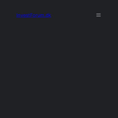
Spring
til
InvestForum.dk
indhold