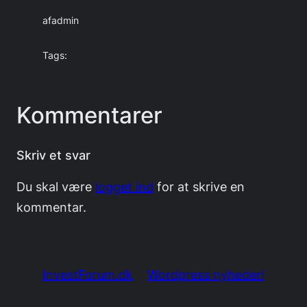
af
admin
Tags:
Kommentarer
Skriv et svar
Du skal være
logget ind
for at skrive en
kommentar.
InvestForum.dk
Wordpress nyheder!