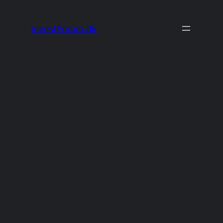
Spring
til
InvestForum.dk
indhold