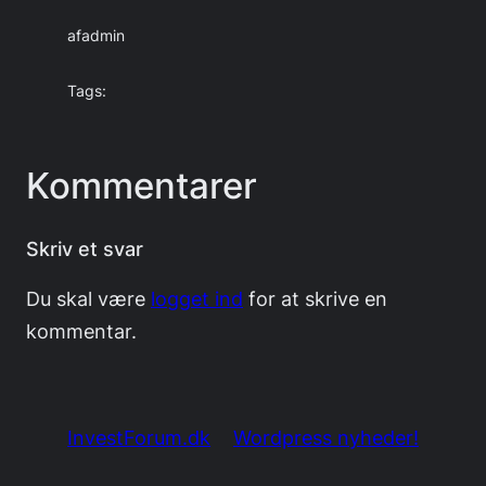
af
admin
Tags:
Kommentarer
Skriv et svar
Du skal være
logget ind
for at skrive en
kommentar.
InvestForum.dk
Wordpress nyheder!