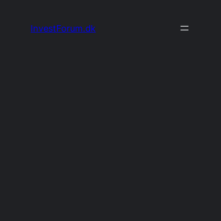
Spring
til
InvestForum.dk
indhold