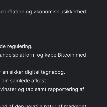
od inflation og økonomisk usikkerhed.
nde regulering.
handelsplatform og købe Bitcoin med
 en sikker digital tegnebog.
e din samlede afkast.
vinster og tab samt rapportering af
nd af den volatile natur af markedet.