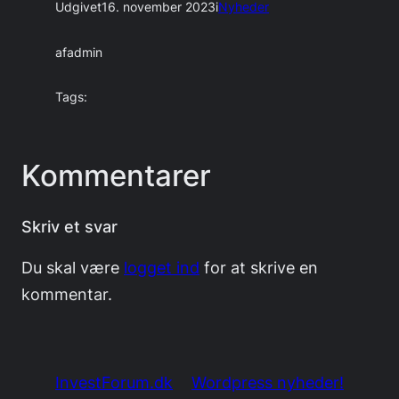
Udgivet
16. november 2023
i
Nyheder
af
admin
Tags:
Kommentarer
Skriv et svar
Du skal være
logget ind
for at skrive en
kommentar.
InvestForum.dk
Wordpress nyheder!