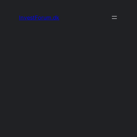
Spring
til
InvestForum.dk
indhold