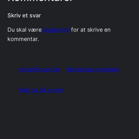
Skriv et svar
Du skal være
logget ind
for at skrive en
kommentar.
InvestForum.dk
Wordpress nyheder!
Følg os på x.com