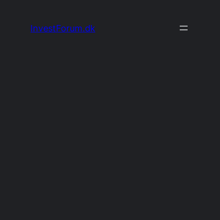
Spring
til
InvestForum.dk
indhold