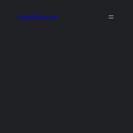
Spring
til
InvestForum.dk
indhold